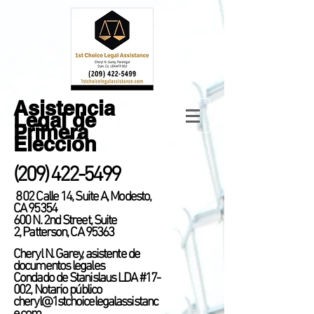
Asistencia
Legal de
Primera
Elección
(209) 422-5499
8
02 Calle 14, Suite A, Modesto,
CA 95354
600 N. 2nd Street, Suite
2,
Patterson, CA 95363
Cheryl N. Garey, asistente de
documentos legales
Condado de Stanislaus LDA #17-
002,
Notario público
cheryl@1stchoicelegalassistanc