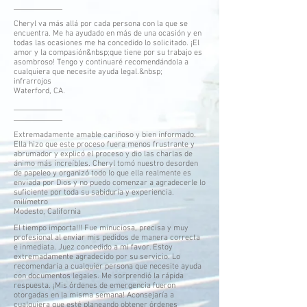
Cheryl va más allá por cada persona con la que se
encuentra. Me ha ayudado en más de una ocasión y en
todas las ocasiones me ha concedido lo solicitado. ¡El
amor y la compasión&nbsp;que tiene por su trabajo es
asombroso! Tengo y continuaré recomendándola a
cualquiera que necesite ayuda legal.&nbsp;
infrarrojos
Waterford, CA.
Extremadamente amable cariñoso y bien informado.
Ella hizo que este proceso fuera menos frustrante y
abrumador y explicó el proceso y dio las charlas de
ánimo más increíbles. Cheryl tomó nuestro desorden
de papeleo y organizó todo lo que ella realmente es
enviada por Dios y no puedo comenzar a agradecerle lo
suficiente por toda su sabiduría y experiencia.
milímetro
Modesto, California
El tiempo importa!!! Fue minuciosa, precisa y muy
profesional al enviar mis pedidos de manera correcta
e inmediata. Juez concedido a mi favor. Estoy
extremadamente agradecido por su servicio. Lo
recomendaría a cualquier persona que necesite ayuda
con documentos legales. Me sorprendió la rápida
respuesta. ¡Mis órdenes de emergencia fueron
otorgadas en la misma semana! Aconsejaría a
cualquiera que esté planeando obtener órdenes